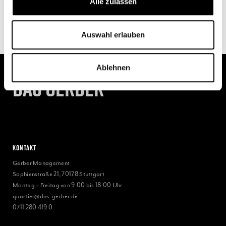
Alle zulassen
wird bei Bedarf aktualisiert.
Auswahl erlauben
Ablehnen
Das gerber
Kontakt
Gerber Management
Sophienstraße 21, 70178 Stuttgart
Montag – Freitag von 9:00 bis 18:00 Uhr
quartier@das-gerber.de
0711 280 419 0