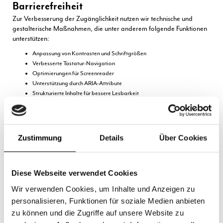
Barrierefreiheit
Zur Verbesserung der Zugänglichkeit nutzen wir technische und
gestalterische Maßnahmen, die unter anderem folgende Funktionen
unterstützen:
Anpassung von Kontrasten und Schriftgrößen
Verbesserte Tastatur-Navigation
Optimierungen für Screenreader
Unterstützung durch ARIA-Attribute
Strukturierte Inhalte für bessere Lesbarkeit
Diese Maßnahmen sollen sicherstellen, dass möglichst viele
Nutzerinnen und Nutzer unsere Website unabhängig von
individuellen Einschränkungen verwenden können.
Zustimmung
Details
Über Cookies
Feedback und Kontakt
Sollten Ihnen Barrieren auf unserer Website auffallen oder sollten Sie
Anmerkungen und Hinweise zur Verbesserung der Barrierefreiheit
Diese Webseite verwendet Cookies
haben, freuen wir uns über Ihre Rückmeldung.
Wir verwenden Cookies, um Inhalte und Anzeigen zu
Kontakt:
personalisieren, Funktionen für soziale Medien anbieten
Gerber GbR
zu können und die Zugriffe auf unsere Website zu
Sophienstraße 21
70178 Stuttgart