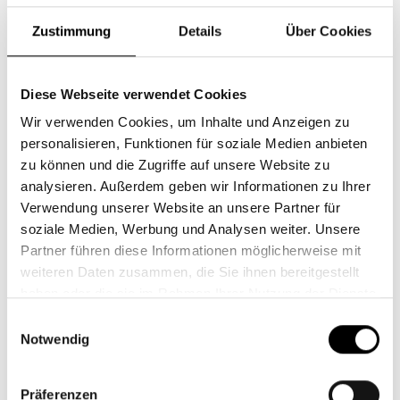
informieren die
Stuttgarter Verkehrsbetriebe
.
Zustimmung
Details
Über Cookies
ZU FUSS
Diese Webseite verwendet Cookies
Wir verwenden Cookies, um Inhalte und Anzeigen zu
Zu Fuß erreicht ihr uns über drei Eingänge: Marienstraße/
personalisieren, Funktionen für soziale Medien anbieten
Ecke Sophienstraße, Tübinger Straße 26 oder Tübinger
zu können und die Zugriffe auf unsere Website zu
Straße/ Ecke Sophienstraße.
analysieren. Außerdem geben wir Informationen zu Ihrer
Verwendung unserer Website an unsere Partner für
soziale Medien, Werbung und Analysen weiter. Unsere
POSTANSCHRIFT
Partner führen diese Informationen möglicherweise mit
weiteren Daten zusammen, die Sie ihnen bereitgestellt
Das Gerber / Sophienstraße 21/ 70178 Stuttgart
haben oder die sie im Rahmen Ihrer Nutzung der Dienste
gesammelt haben.
Einwilligungsauswahl
Notwendig
Präferenzen