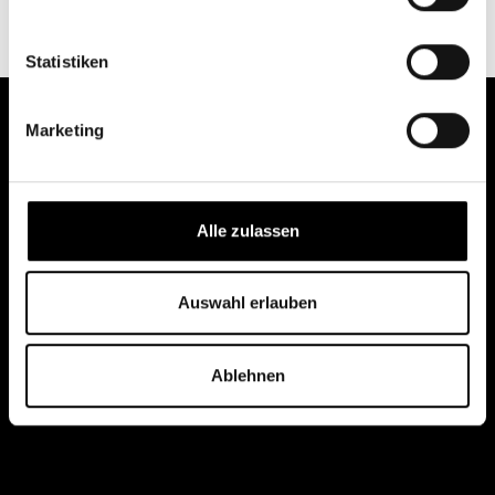
Statistiken
Marketing
Das gerber
Alle zulassen
Kontakt
Auswahl erlauben
Gerber Management
Sophienstraße 21, 70178 Stuttgart
Montag – Freitag von 9:00 bis 18:00 Uhr
Ablehnen
quartier@das-gerber.de
0711 280 419 0